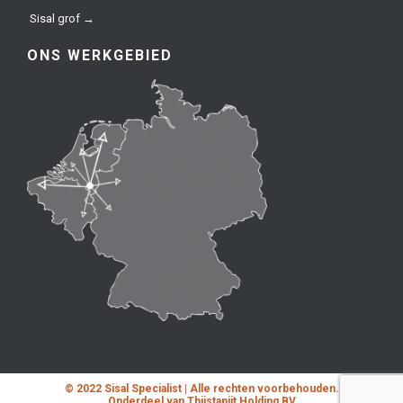
Sisal grof →
ONS WERKGEBIED
© 2022 Sisal Specialist | Alle rechten voorbehouden.
Onderdeel van Thijstapijt Holding BV