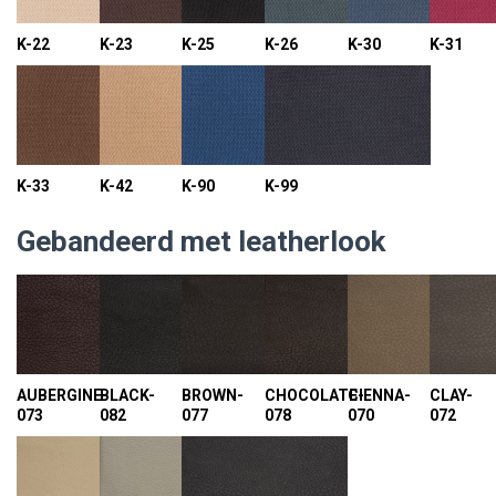
K-22
K-23
K-25
K-26
K-30
K-31
K-33
K-42
K-90
K-99
Gebandeerd met leatherlook
AUBERGINE-
BLACK-
BROWN-
CHOCOLATE-
CIENNA-
CLAY-
073
082
077
078
070
072