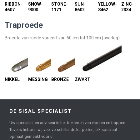
RIBBON-
SNOW-
STONE-
SUN-
YELLOW-
ZINC-
4607
9000
1171
8602
8462
2334
Traproede
Breedte van roede varieert van 60 cm tot 100 cm (overleg)
NIKKEL
MESSING
BRONZE
ZWART
DE SISAL SPECIALIST
Uw specialist en adviseur in het bekleden van vloeren en trappen.
Tevens hebben wij veel verschillende karpetten, elk speciaal
opmaat gemaakt voor u!