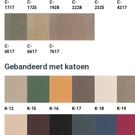
C-
C-
C-
C-
C-
C-
1717
1725
1928
2228
2325
4217
C-
C-
C-
6517
6617
7617
Gebandeerd met katoen
K-12
K-15
K-16
K-17
K-18
K-19