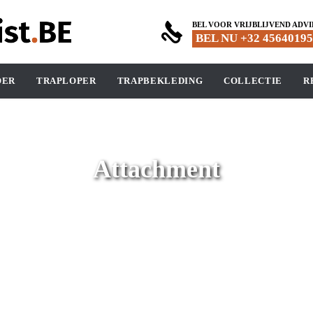
BEL VOOR VRIJBLIJVEND ADVI

BEL NU +32 4564019
Skip
OER
TRAPLOPER
TRAPBEKLEDING
COLLECTIE
R
to
content
Attachment