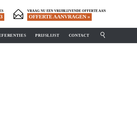
ES
VRAAG NU EEN VRIJBLIJVENDE OFFERTE AAN

53
OFFERTE AANVRAGEN »

EFERENTIES
PRIJSLIJST
CONTACT