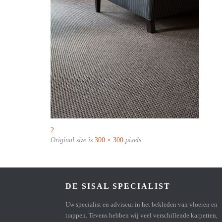
2
Original size is
300 × 300
pixels
DE SISAL SPECIALIST
Uw specialist en adviseur in het bekleden van vloeren en
trappen. Tevens hebben wij veel verschillende karpetten,