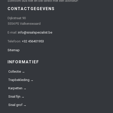
Schroom dus niet en bel direct met een adviseur!
CONTACTGEGEVENS
Dijkstraat 90
5554 PS Valkenswaard
E-mail:
info@sisalspecialist.be
Telefoon:
+32 456401953
Sitemap
INFORMATIEF
Collectie →
Trapbekleding →
Karpetten →
Sisal fijn →
Sisal grof →