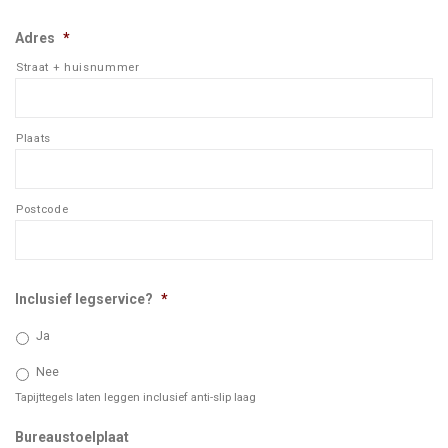
Adres
*
Straat + huisnummer
Plaats
Postcode
Inclusief legservice?
*
Ja
Nee
Tapijttegels laten leggen inclusief anti-slip laag
Aantal
Bureaustoelplaat