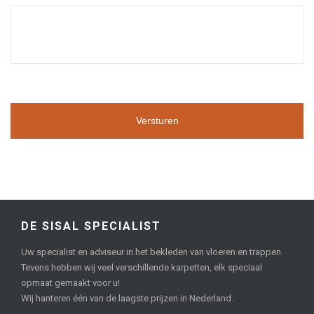
DE SISAL SPECIALIST
Uw specialist en adviseur in het bekleden van vloeren en trappen.
Tevens hebben wij veel verschillende karpetten, elk speciaal
opmaat gemaakt voor u!
Wij hanteren één van de laagste prijzen in Nederland.