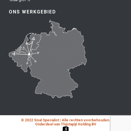
ONS WERKGEBIED
© 2022 Sisal Specialist | Alle rechten voorbehouden.
Onderdeel van Thijstapijt Holding BV