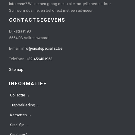
Interesse? Wij nemen graag met u alle mogelijkheden door.
Schroom dus niet en bel direct met een adviseur!
CONTACTGEGEVENS
Dijkstraat 90
5554 PS Valkenswaard
E-mail:
info@sisalspecialist.be
Telefoon:
+32 456401953
Sitemap
INFORMATIEF
Collectie →
Trapbekleding →
Karpetten →
Sisal fijn →
Sisal grof →