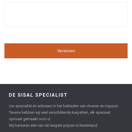
DE SISAL SPECIALIST
Uw specialist en adviseur in het bekleden van vloeren en trappen.
Tevens hebben wij veel verschillende karpetten, elk speciaal
opmaat gemaakt voor u!
Wij hanteren één van de laagste prijzen in Nederland.