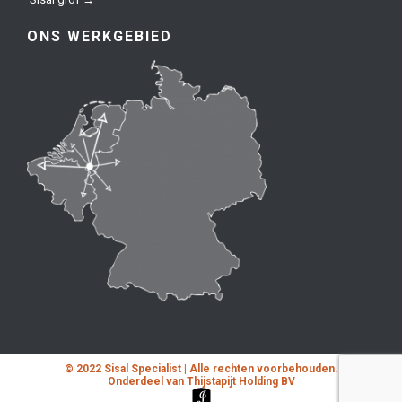
ONS WERKGEBIED
© 2022 Sisal Specialist | Alle rechten voorbehouden.
Onderdeel van Thijstapijt Holding BV