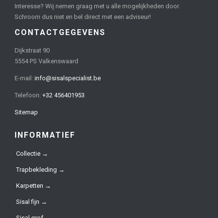
Interesse? Wij nemen graag met u alle mogelijkheden door.
Schroom dus niet en bel direct met een adviseur!
CONTACTGEGEVENS
Dijkstraat 90
5554 PS Valkenswaard
E-mail:
info@sisalspecialist.be
Telefoon:
+32 456401953
Sitemap
INFORMATIEF
Collectie →
Trapbekleding →
Karpetten →
Sisal fijn →
Sisal grof →