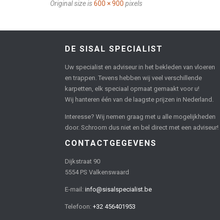
Original size is
600 × 900
pixels
DE SISAL SPECIALIST
Uw specialist en adviseur in het bekleden van vloeren
en trappen. Tevens hebben wij veel verschillende
karpetten, elk speciaal opmaat gemaakt voor u!
Wij hanteren één van de laagste prijzen in Nederland.
Interesse? Wij nemen graag met u alle mogelijkheden
door. Schroom dus niet en bel direct met een adviseur!
CONTACTGEGEVENS
Dijkstraat 90
5554 PS Valkenswaard
E-mail:
info@sisalspecialist.be
Telefoon:
+32 456401953