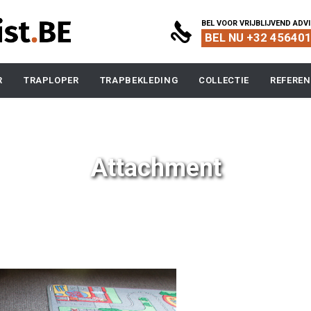
BEL VOOR VRIJBLIJVEND ADV

BEL NU +32 45640
Skip
R
TRAPLOPER
TRAPBEKLEDING
COLLECTIE
REFEREN
to
content
Attachment