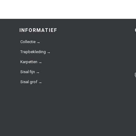
INFORMATIEF
Collectie →
Trapbekleding →
Karpetten →
Sisal fijn →
Sisal grof →