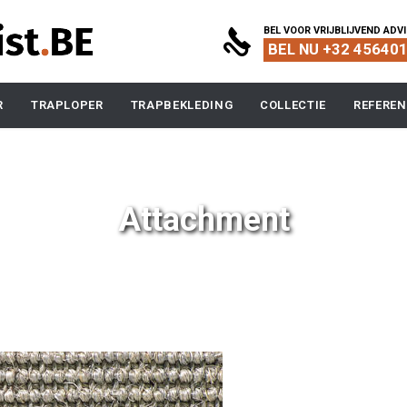
BEL VOOR VRIJBLIJVEND ADV

BEL NU +32 45640
Skip
R
TRAPLOPER
TRAPBEKLEDING
COLLECTIE
REFEREN
to
content
Attachment