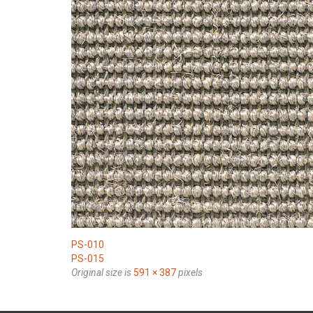
PS-010
PS-015
Original size is
591 × 387
pixels