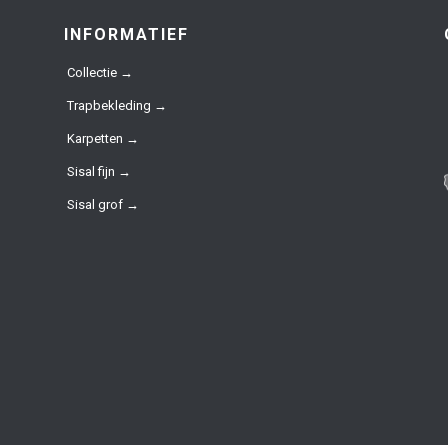
INFORMATIEF
Collectie →
Trapbekleding →
Karpetten →
Sisal fijn →
Sisal grof →