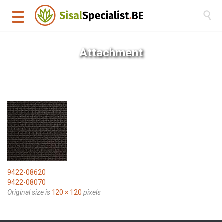

Attachment
9422-08620
9422-08070
Original size is
120 × 120
pixels