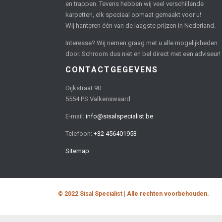
en trappen. Tevens hebben wij veel verschillende
karpetten, elk speciaal opmaat gemaakt voor u!
Wij hanteren één van de laagste prijzen in Nederland.
Interesse? Wij nemen graag met u alle mogelijkheden
door. Schroom dus niet en bel direct met een adviseur!
CONTACTGEGEVENS
Dijkstraat 90
5554 PS Valkenswaard
E-mail:
info@sisalspecialist.be
Telefoon:
+32 456401953
Sitemap
© 2022 Sisal Specialist | Alle rechten voorbehouden.