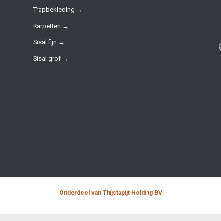
Trapbekleding →
Karpetten →
Sisal fijn →
Sisal grof →
Onderdeel van Thijstapijt Holding BV