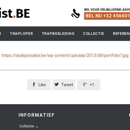
BEL VOOR VRIJBLIJVEND ADV

BEL NU +32 45640
Skip
R
TRAPLOPER
TRAPBEKLEDING
COLLECTIE
REFEREN
to
content
https://sisalspecialist.be/wp-content/uploads/2013/08/portfolio7.jpg



Like
Tweet
+1
INFORMATIEF
Collectie →