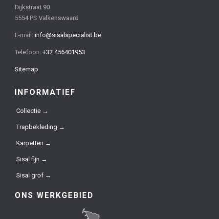
Dijkstraat 90
5554 PS Valkenswaard
E-mail:
info@sisalspecialist.be
Telefoon:
+32 456401953
Sitemap
INFORMATIEF
Collectie →
Trapbekleding →
Karpetten →
Sisal fijn →
Sisal grof →
ONS WERKGEBIED