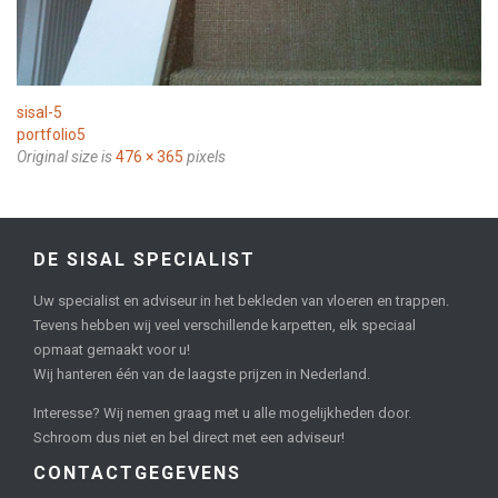
sisal-5
portfolio5
Original size is
476 × 365
pixels
DE SISAL SPECIALIST
Uw specialist en adviseur in het bekleden van vloeren en trappen.
Tevens hebben wij veel verschillende karpetten, elk speciaal
opmaat gemaakt voor u!
Wij hanteren één van de laagste prijzen in Nederland.
Interesse? Wij nemen graag met u alle mogelijkheden door.
Schroom dus niet en bel direct met een adviseur!
CONTACTGEGEVENS