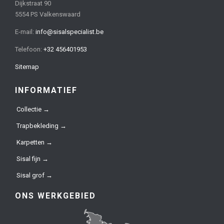
Dijkstraat 90
5554 PS Valkenswaard
E-mail:
info@sisalspecialist.be
Telefoon:
+32 456401953
Sitemap
INFORMATIEF
Collectie →
Trapbekleding →
Karpetten →
Sisal fijn →
Sisal grof →
ONS WERKGEBIED