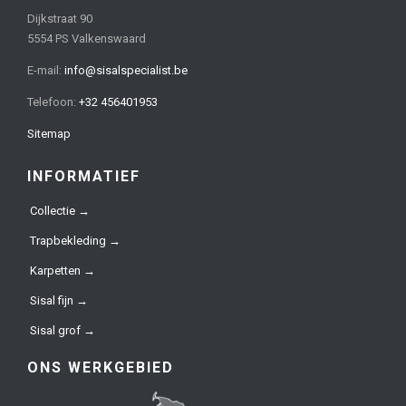
Dijkstraat 90
5554 PS Valkenswaard
E-mail:
info@sisalspecialist.be
Telefoon:
+32 456401953
Sitemap
INFORMATIEF
Collectie →
Trapbekleding →
Karpetten →
Sisal fijn →
Sisal grof →
ONS WERKGEBIED