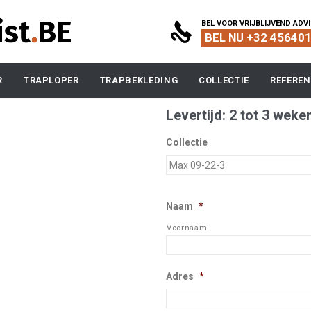
BEL VOOR VRIJBLIJVEND ADV

BEL NU +32 45640
Skip
R
TRAPLOPER
TRAPBEKLEDING
COLLECTIE
REFEREN
to
content
Levertijd: 2 tot 3 weke
Collectie
Naam
*
Voornaam
Adres
*