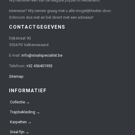
Wij hanteren één van de laagste prijzen in Nederland.
Interesse? Wij nemen graag met u alle mogelijkheden door.
Schroom dus niet en bel direct met een adviseur!
CONTACTGEGEVENS
Dijkstraat 90
5554 PS Valkenswaard
E-mail:
info@sisalspecialist.be
Telefoon:
+32 456401953
Sitemap
INFORMATIEF
Collectie →
Trapbekleding →
Karpetten →
Sisal fijn →