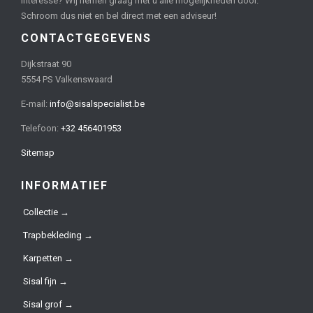
Interesse? Wij nemen graag met u alle mogelijkheden door.
Schroom dus niet en bel direct met een adviseur!
CONTACTGEGEVENS
Dijkstraat 90
5554 PS Valkenswaard
E-mail:
info@sisalspecialist.be
Telefoon:
+32 456401953
Sitemap
INFORMATIEF
Collectie →
Trapbekleding →
Karpetten →
Sisal fijn →
Sisal grof →