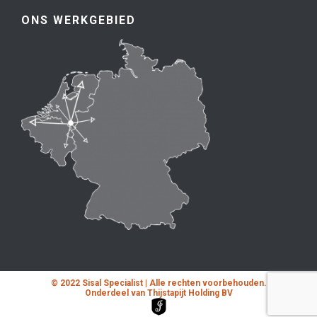
ONS WERKGEBIED
© 2022 Sisal Specialist | Alle rechten voorbehouden.
Onderdeel van Thijstapijt Holding BV