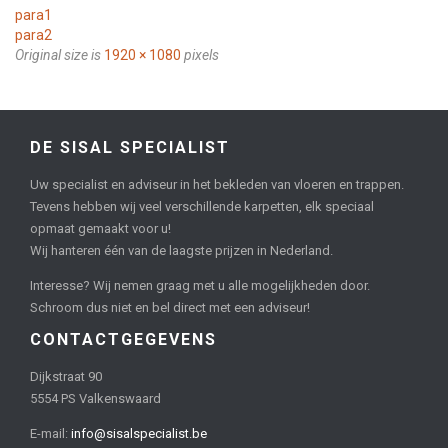
para1
para2
Original size is
1920 × 1080
pixels
DE SISAL SPECIALIST
Uw specialist en adviseur in het bekleden van vloeren en trappen.
Tevens hebben wij veel verschillende karpetten, elk speciaal
opmaat gemaakt voor u!
Wij hanteren één van de laagste prijzen in Nederland.
Interesse? Wij nemen graag met u alle mogelijkheden door.
Schroom dus niet en bel direct met een adviseur!
CONTACTGEGEVENS
Dijkstraat 90
5554 PS Valkenswaard
E-mail:
info@sisalspecialist.be