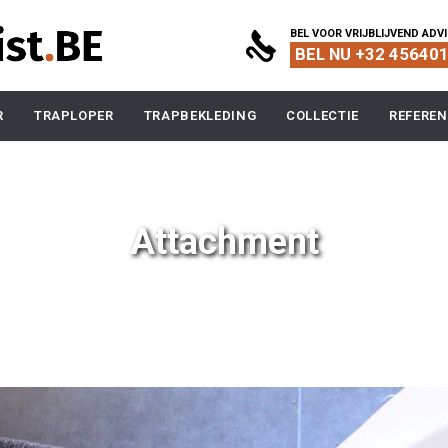
BEL VOOR VRIJBLIJVEND ADV

BEL NU +32 45640
Skip
R
TRAPLOPER
TRAPBEKLEDING
COLLECTIE
REFEREN
to
content
Attachment