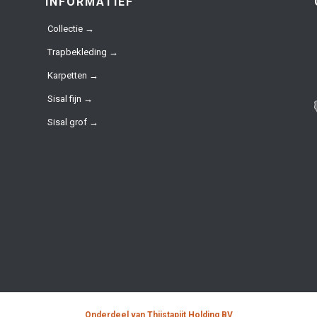
INFORMATIEF
Collectie →
Trapbekleding →
Karpetten →
Sisal fijn →
Sisal grof →
Onderdeel van Thijstapijt Holding BV