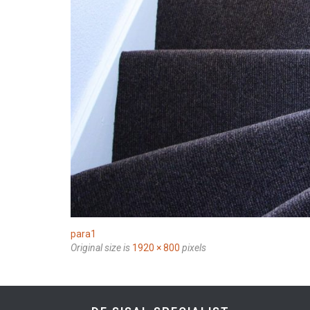
para1
Original size is
1920 × 800
pixels