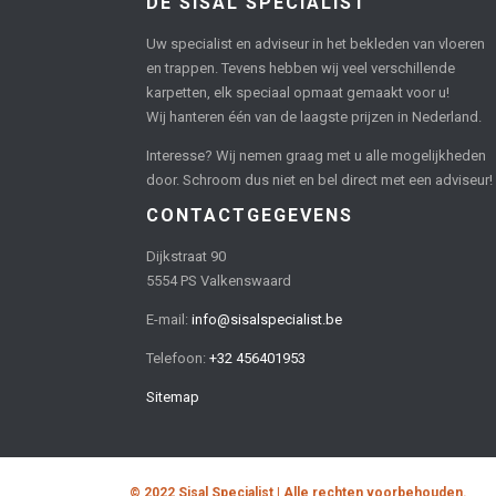
DE SISAL SPECIALIST
Uw specialist en adviseur in het bekleden van vloeren
en trappen. Tevens hebben wij veel verschillende
karpetten, elk speciaal opmaat gemaakt voor u!
Wij hanteren één van de laagste prijzen in Nederland.
Interesse? Wij nemen graag met u alle mogelijkheden
door. Schroom dus niet en bel direct met een adviseur!
CONTACTGEGEVENS
Dijkstraat 90
5554 PS Valkenswaard
E-mail:
info@sisalspecialist.be
Telefoon:
+32 456401953
Sitemap
© 2022 Sisal Specialist | Alle rechten voorbehouden.